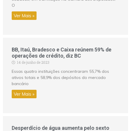
O
Ver Mais »
BB, Itaú, Bradesco e Caixa reúnem 59% de
operações de crédito, diz BC
14 de junho de 2023
Essas quatro instituições concentraram 55,7% dos
ativos totais e 58,9% dos depósitos do mercado
bancário
Ver Mais »
Desperdício de água aumenta pelo sexto