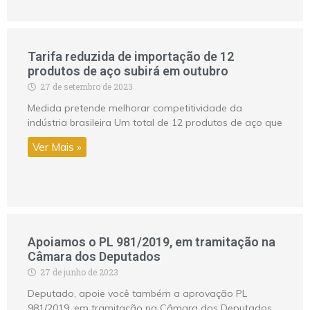
Tarifa reduzida de importação de 12
produtos de aço subirá em outubro
27 de setembro de 2023
Medida pretende melhorar competitividade da
indústria brasileira Um total de 12 produtos de aço que
Ver Mais »
Apoiamos o PL 981/2019, em tramitação na
Câmara dos Deputados
27 de junho de 2023
Deputado, apoie você também a aprovação PL
981/2019, em tramitação na Câmara dos Deputados.