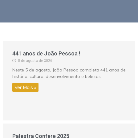
pin up az
1win
pinup kz
4a bet
lucky jet online
pin-up kz
1win az
1win demo account
mostbet
mostbet casino
4rabet
lackyjet
https://game-lucky-jet.com/
https://pin-up-online.com/
https://1-win-casino.kz/
https://mostbet-cazino.kz/
https://1-win-azerbaycan.com/
pin up casino india
pinup
most bet
mosbet
pinup
1win casino
pin up uz
pin up bet
https://aviator-mobile.com/
lucky jet
snai casino
pinup
pinup az
1 win
pin up india
мостбет кз
snai casino
441 anos de João Pessoa !
5 de agosto de 2026
Neste 5 de agosto, João Pessoa completa 441 anos de
história, cultura, desenvolvimento e belezas
Ver Mais »
Palestra Confere 2025