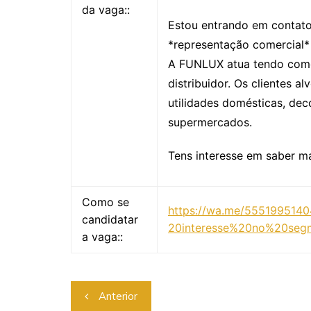
da vaga::
Estou entrando em contat
*representação comercial*
A FUNLUX atua tendo como 
distribuidor. Os clientes a
utilidades domésticas, dec
supermercados.
Tens interesse em saber m
Como se
https://wa.me/555199514
candidatar
20interesse%20no%20seg
a vaga::
Anterior