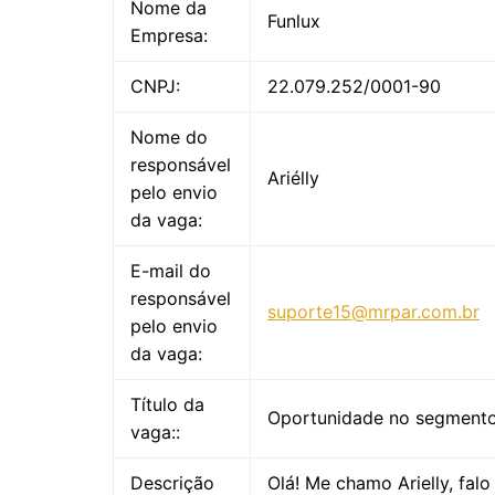
Nome da
Funlux
Empresa:
CNPJ:
22.079.252/0001-90
Nome do
responsável
Ariélly
pelo envio
da vaga:
E-mail do
responsável
suporte15@mrpar.com.br
pelo envio
da vaga:
Título da
Oportunidade no segmento 
vaga::
Descrição
Olá! Me chamo Arielly, fal