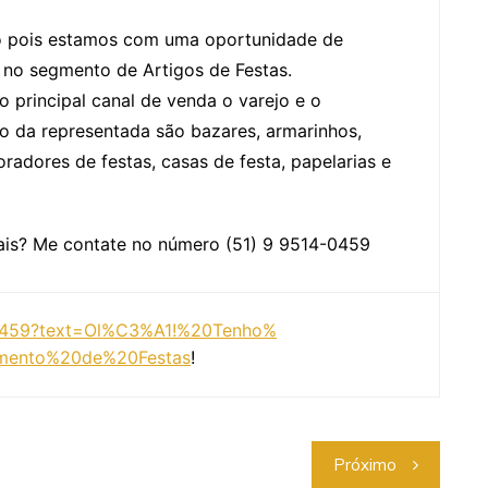
o pois estamos com uma oportunidade de
 no segmento de Artigos de Festas.
principal canal de venda o varejo e o
lvo da representada são bazares, armarinhos,
oradores de festas, casas de festa, papelarias e
ais? Me contate no número (51) 9 9514-0459
0459?
text=Ol%C3%A1!%20Tenho%
mento%
20de%20Festas
!
Próximo