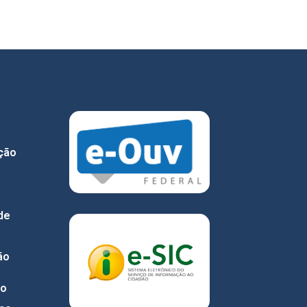
ção
de
ão
do