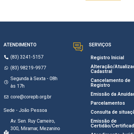
ATENDIMENTO
SERVIÇOS
(83) 3241-5157
Registro Inicial
Alteração/Atualiza
(83) 98219-9977
Cadastral
Segunda à Sexta - 08h
Cancelamento de
Registro
às 17h
Emissão da Anuida
core@corepb.org.br
Parcelamentos
Sede - João Pessoa
Consulta de situaç
Av. Sen. Ruy Carneiro,
Emissão de
Certidão/Certifica
300, Miramar, Mezanino