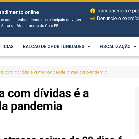
Transparência e pr
endimento online
Denuncie o exercíci
que aqui e tenha acesso aos principais serviços
o Setor de Atendimento do Core-PB.
TÍCIAS
BALCÃO DE OPORTUNIDADES
FISCALIZAÇÃO
 com dívidas é a menor desde antes da pandemia
 com dívidas é a
da pandemia