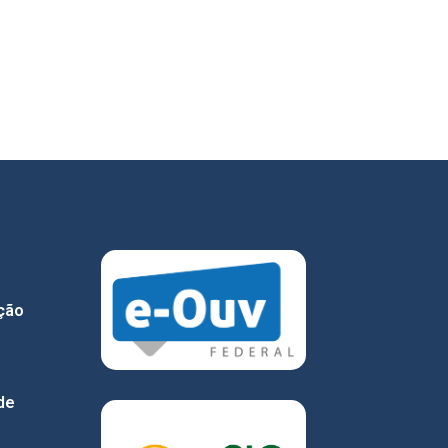
ção
de