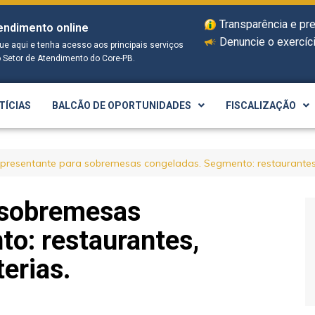
Transparência e pr
endimento online
Denuncie o exercíci
que aqui e tenha acesso aos principais serviços
o Setor de Atendimento do Core-PB.
TÍCIAS
BALCÃO DE OPORTUNIDADES
FISCALIZAÇÃO
presentante para sobremesas congeladas. Segmento: restaurantes, 
 sobremesas
o: restaurantes,
erias.