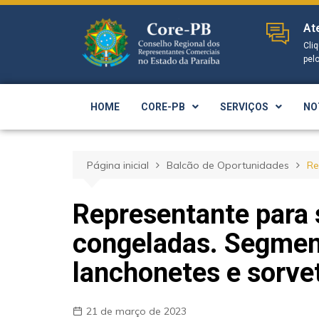
At
Cli
pel
HOME
CORE-PB
SERVIÇOS
NO
Página inicial
Balcão de Oportunidades
Re
Representante para
congeladas. Segment
lanchonetes e sorvet
21 de março de 2023